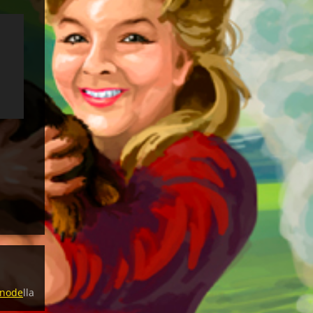
node
lla