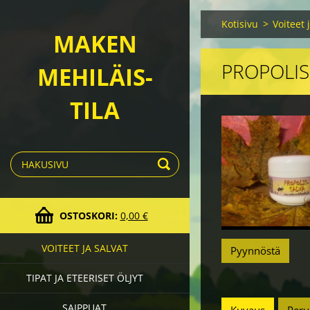
Kotisivu
>
Voiteet 
MAKEN
PROPOLIS
MEHILÄIS-
TILA
OSTOSKORI:
0,00 €
VOITEET JA SALVAT
Pyynnöstä
TIPAT JA ETEERISET ÖLJYT
SAIPPUAT