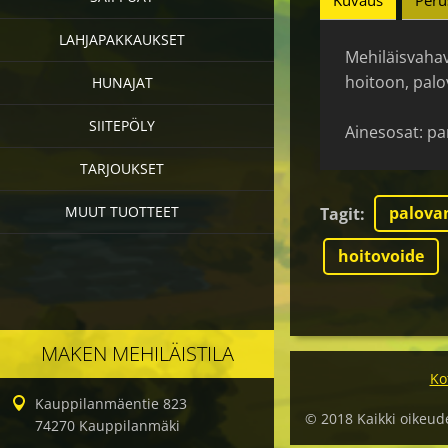
Kuvaus
Peru
LAHJAPAKKAUKSET
Mehiläisvahav
hoitoon, palo
HUNAJAT
SIITEPÖLY
Ainesosat: par
TARJOUKSET
MUUT TUOTTEET
palov
Tagit
:
hoitovoide
MAKEN MEHILÄISTILA
Ko
Kauppilanmäentie 823
© 2018 Kaikki oikeud
74270 Kauppilanmäki