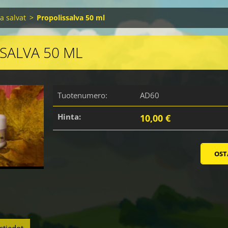
ja salvat
>
Propolissalva 50 ml
SALVA 50 ML
Tuotenumero:
AD60
Hinta:
10,00 €