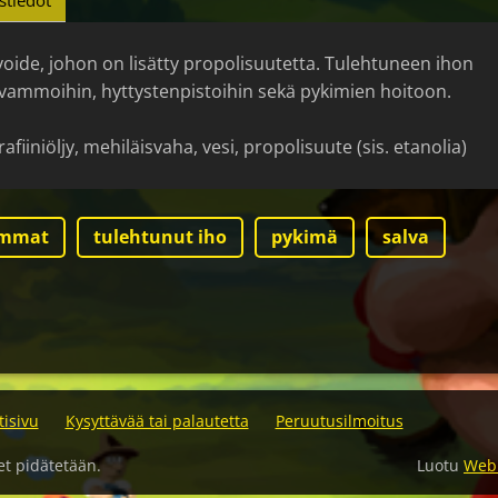
stiedot
oide, johon on lisätty propolisuutetta. Tulehtuneen ihon
vammoihin, hyttystenpistoihin sekä pykimien hoitoon.
afiiniöljy, mehiläisvaha, vesi, propolisuute (sis. etanolia)
ammat
tulehtunut iho
pykimä
salva
tisivu
Kysyttävää tai palautetta
Peruutusilmoitus
et pidätetään.
Luotu
Web