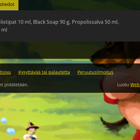
stiedot
listipat 10 ml, Black Soap 90 g, Propolissalva 50 ml,
 ml
tisivu
Kysyttävää tai palautetta
Peruutusilmoitus
et pidätetään.
Luotu
Web