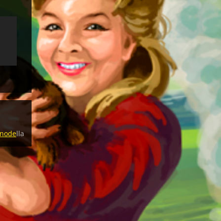
node
lla