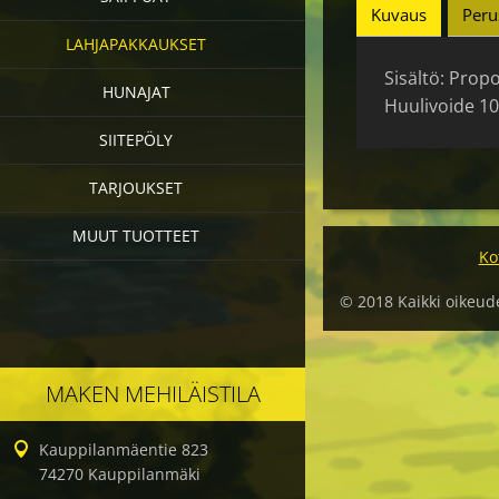
Kuvaus
Peru
LAHJAPAKKAUKSET
Sisältö: Propo
HUNAJAT
Huulivoide 10
SIITEPÖLY
TARJOUKSET
MUUT TUOTTEET
Ko
© 2018 Kaikki oikeud
MAKEN MEHILÄISTILA
Kauppilanmäentie 823
74270 Kauppilanmäki