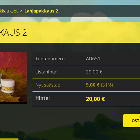
kkaukset
>
Lahjapakkaus 2
KAUS 2
Tuotenumero:
AD651
Listahinta:
29,00 €
Nyt säästät:
9,00 €
(31%)
Hinta:
20,00 €